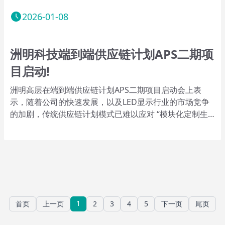
2026-01-08
洲明科技端到端供应链计划APS二期项
目启动!
洲明高层在端到端供应链计划APS二期项目启动会上表
示，随着公司的快速发展，以及LED显示行业的市场竞争
的加剧，传统供应链计划模式已难以应对 “模块化定制生
产、高频订单响应、物料供应适配” 等挑战 —— 洲明在一
期项目的时候便在试点范围开展探索供应链数字化升级路
径，再次开展二期项目，本次项目在一期项目的基础上横
向扩展计划业务，结合APS产品功能模块深度融合应用，
涵盖需求管理、生产计划（MPS+DPS）、物料MRP、物
料齐套&欠料、物料备货&交货、订单承诺、订单履约可视
化等实现端到端供应链计划数字化。
1
首页
上一页
2
3
4
5
下一页
尾页